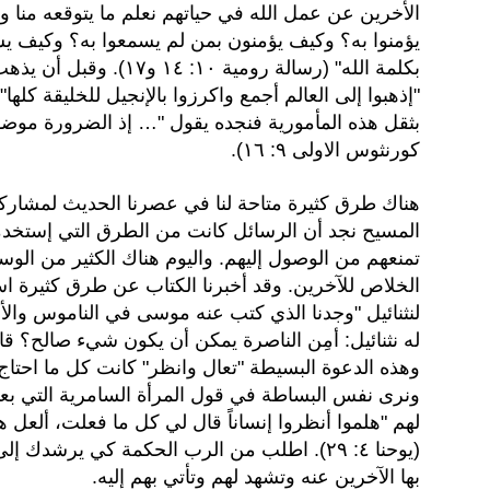
الأخرين عن عمل الله في حياتهم نعلم ما يتوقعه منا و
يؤمنوا به؟ وكيف يؤمنون بمن لم يسمعوا به؟ وكيف يسمع
بكلمة الله" (رسالة رومي
"إ
بثقل هذه المأمورية فنجده يقول "… إذ الضرورة موضوعة
كورنثوس الاولى ٩: ١٦).
هناك طرق كثيرة متاحة لنا في عصرنا الحديث لمشا
المسيح نجد أن الرسائل كانت من الطرق التي إستخدمه
تمنعهم من الوصول إليهم. واليوم هناك الكثير من ال
الخلاص للآخرين. وقد أخبرنا الكتاب عن طرق كثيرة ا
لنثنائيل "وجدنا الذي كتب عنه موسى في الناموس والأ
وهذه الدعوة البسيطة "تعال وانظر" كانت كل ما احتاج 
ونرى نفس البساطة في قول المرأة السامرية التي بعد 
لهم "هلموا أنظروا إنساناً قال لي كل ما فعلت، ألعل ه
(يوحنا ٤: ٢٩). اطلب من الرب الحكمة كي يرشد
بها الآخرين عنه وتشهد لهم وتأتي بهم إليه.