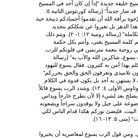
إذاً إن كان أحد في المسيح
فهو خليقة جديدة. الأشياء العتيقة قد مضت، هوذا الكل قد صار جديداً" (رسالة كورنثوس الثانية ٥:
لإخوة برأفة الله أن تقدموا أجسادكم ذبيحة حية
 هذا الدهر بل تغيروا عن شكلكم بتجديد
أذهانكم، لتختبروا ما هي إرادة الله الصالحة المرضية الكاملة" (رسالة رومية ١٢: ١- ٢). ويتم ذلك
كم كلمة المسيح بغنى، وأنتم بكل حكمة
ي روحية بنعمة مترنمين في قلوبكم للرب.
يسوع، شاكرين الله والآب به" (رسالة
نما هو يتكلم بهذا آمن به كثيرون. فقال يسوع لليهود
ونون تلاميذي وتعرفون الحق والحق يحرركم"
أهمية أن لا يستهن به أحد بل يكون قدوة في الكلام
والتصرف والمحبة والإيمان والطهارة (أنظر رسالة تيموثاوس الأولى ٤: ١٢). وشدد الرب يسوع قائلاً
 يصلح بعد لشيء إلا لأن يطرح خارجاً ويداس
موضوعة على جبل ولا يوقدون سراجاً ويضعونه
البيت. فليضئ نوركم هكذا قدام الناس لكي
: ١٣- ١٦).
ي. ومن قول الرب يسوع لمعاصريه أن يخبروا