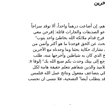
خرين
م، إن أضاعت درهماً واحداً، ألا توقد سراجاً
دعو الصديقات والجارات قائلة: إفرحن معي
فرح قدام ملائكة الله بخاطئ واحد يتوب"
لذين كنا نبحث عن الحق فوجدنا ما هو أكثر وأثمن من
نشارك حكاية بحثنا وما وجدناه مع الآخرين
 الذي كان به شياطين وأخرجها منه، طلب
الرجل من يسوع أن يكون معه ولكن يسوع قال له "ارجع إلى بيتك وحدث بكم صنع الله بك" (لوقا ٨:
تلاميذ والذين شفاهم نتعلم حقيقة هامة لكل
ي يتضاعف مفعول ونتائج عمل الله فتلمس
 يتطلب أيضا ً التضحية، فلا ننسى ان نحسب