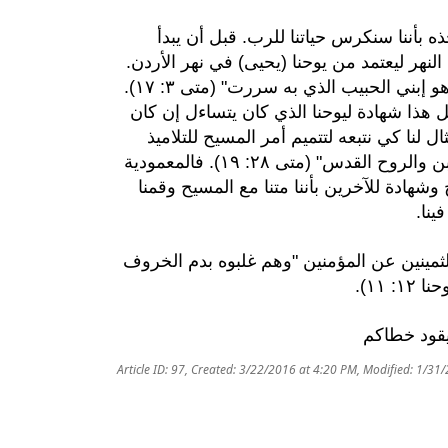
ه بأننا سنكرس حياتنا للرب. قبل أن يبدأ
نهر ليعتمد من يوحنا (يحيى) في نهر الأردن.
وعند معموديته اتى صوت من السماء يشهد قائلاً "هذا هو إبني الحبيب الذي به سررت" (متى ٣: ١٧).
هذا شهادة ليوحنا الذي كان يتساءل إن كان
 لنا كي نتبعه لتتميم أمر المسيح للتلاميذ
"فاذهبوا وتلمذوا جميع الأمم وعمدوهم باسم الآب والابن والروح القدس" (متى ٢٨: ١٩). فالمعمودية
هادة للآخرين بأننا متنا مع المسيح وقمنا
ينا.
لثمينين عن المؤمنين "وهم غلبوه بدم الخروف
١١).
يقود خطاكم
Article ID: 97
,
Created: 3/22/2016 at 4:20 PM
,
Modified: 1/31