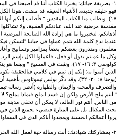
١- بطريقة حياتك: يخبرنا الكتاب أننا قد أصبحنا في المسيح خليقة جديدة "
١٧). ويطلب منا الكتاب المقدس " فأطلب إليكم أيها ا
مقدسة مرضية عند الله، عبادتكم العقلية، ولا تشاكلوا
عندما ندع كلمة الله تتمم عملها في حياتنا "لتسكن في
معلمون ومنذرون بعضكم بعضاً بمزامير وتسابيح وأغان
وكل ما عملتم بقول أو فعل، فاعملوا الكل بإسم الرب 
كولوسي ٣: ١٦- ١٧)، ونثبت في المسيح " وبي
الذين آمنوا به: إنكم إن ثبتم في كلامي فبالحقيقة تك
(يوحنا ٨: ٣٠- ٣٢). وقد ذكّر بولس تيموثاوس ب
" أنتم ملح الأرض ولكن إن فسد الملح فبماذا يملح؟ لا
من الناس. أنتم نور العالم، لا يمكن أن تخفى مدينة 
تحت المكيال بل على المنارة فيضيء لجميع الذين في 
يروا أعمالكم الحسنة ويمجدوا أباكم الذي في السماوات" (متى ٥
٢- بمشاركتك شهادتك: أنت رسالة حية لعمل الله الح