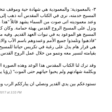
٣- بالمعمودية: والمعمودية هي شهادة حية وموقف نتخذ
المسيح خدمته، نرى في الكتاب المقدس أنه ذهب إلى ال
ونزل على المسيح الروح القدس بهيئة حمامة. وكان كل 
المسيح هو الموعود به في نبوات العهد القديم. وفيه مثال
هي قرار هام يدل على رغبة في تكريس حياتنا للمسيح وش
بقيامته لنسير معه وننمو من خلال عمل الروح القدس ف
وقد ترك لنا الكتاب المقدس هذا الوعد وهذه الصورة ا
وبكلمة شهادتهم ولم يحبوا حياتهم حتى الموت" (رؤيا يوحنا ١٢: 
نستودعكم بين يدي القدير ونصلي ان يبارككم الرب و
/2017 at 3:55 PM