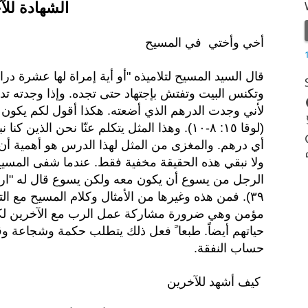
الشهادة للآ
أخي وأختي في المسيح
قال السيد المسيح لتلاميذه "أو أية إمراة لها عشرة دراه
وتكنس البيت وتفتش بإجتهاد حتى تجده.
وإذا وجدته ت
لأني وجدت الدرهم الذي أضعته. هكذا أقول لكم يكون 
(لوقا ١٥: ٨-١٠). وهذا المثل يتكلم عنّا نحن ا
أي درهم. والمغزى من المثل
لهذا الدرس هو أهمية أن 
ولا نبقي هذه الحقيقة مخفية فقط.
عندما شفى المسيح
٣٩). فمن هذه وغيرها من الأمثال وكلام المسيح مع ال
مؤمن وهي ضرورة مشاركة عمل الرب مع الآخرين لك
حياتهم أيضاً.
طبعا ً فعل ذلك يتطلب حكمة وشجاعة وقد
حساب النفقة.
كيف أشهد للآخرين