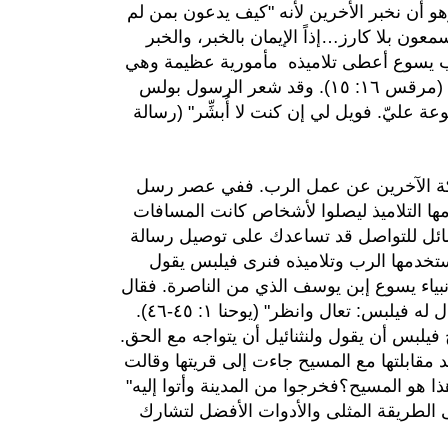
هو أن نخبر الأخرين لأنه "كيف يدعون بمن لم
ون بلا كارز…إذاً الإيمان بالخبر، والخبر
ة ١٠: ١٤ و١٧). وقبل أن يذهب يسوع أعطى تلاميذه مأمورية عظيمة وهي
ذهبوا إلى العالم أجمع واكرزوا بالإنجيل للخليقة كلها" (مرقس ١٦: ١٥). وقد شعر الرسول بولس
 عليّ. فويل لي إن كنت لا أُبشِّر" (رسالة
ركة الآخرين عن عمل الرب. ففي عصر رسل
ا التلاميذ ليصلوا لأشخاص كانت المسافات
وسائل للتواصل قد تساعدك على توصيل رسالة
ستخدمها الرب وتلاميذه فنرى فيلبس يقول
نبياء يسوع إبن يوسف الذي من الناصرة. فقال
له نثنائيل: أمِن الناصرة يمكن أن يكون شيء صالح؟ قال له فيلبس: تعال وانظر" (يوحنا ١: ٤٥-٤٦).
فيلبس أن يقول ولنثنائيل أن يتواجه مع الحق.
مقابلتها مع المسيح جاءت إلى قريتها وقالت
ذا هو المسيح؟فخرجوا من المدينة وأتوا إليه"
ك إلى الطريقة المثلى والأدوات الأفضل لتشارك