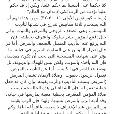
كنا حكمنا على أنفسنا لما حكم علينا. ولكن إذ قد حكم
علينا نؤدب من الرب لكي لا ندان مع العالم"
(رسالة
كورنثوس الأولى ١١: ٣٠-٣٢). ومن هذا نفهم أن
الله يستخدم ثلاثة مقاييس تتدرج في شدتها لتأديب
المؤمنين، وهي الضعف الروحي والمرض والموت. وفي
حال إقتنع المؤمن بشر سلوكه واعترف بخطيته، فإن
الله يرفع عنه التأديب المتمثل بالضعف والمرض. أما في
حال إصرار المؤمن على السلوك الشرير في حياته، ما
يؤثر على شهادته المسيحية التي يجب أن تكون مقدسة،
فإن الله يأخذه بالموت، ولكن ليس للهلاك والدينونة، بل
لوضع حد للشر في الكنيسة. أما عن التأديب بالمرض
فيقول الرسول يعقوب "وصلاة الإيمان تشفي المريض
(المريض بسبب التأديب) والرب يقيمه، وإن كان قد فعل
خطية تغفر له" فإن الشفاء في هذه الحالة يتم بسبب
صلاة المؤمن المعترف بخطية معينة يمارسها في حياته،
وقد أدبه الرب بالمرض بسببها. ولهذا فإن الرب يقيمه
من المرض عند الإعتراف بالخطية، غافراً له إياها. وكم
هو جميل أن يكون لدى المؤمن صفة إدانة النفس