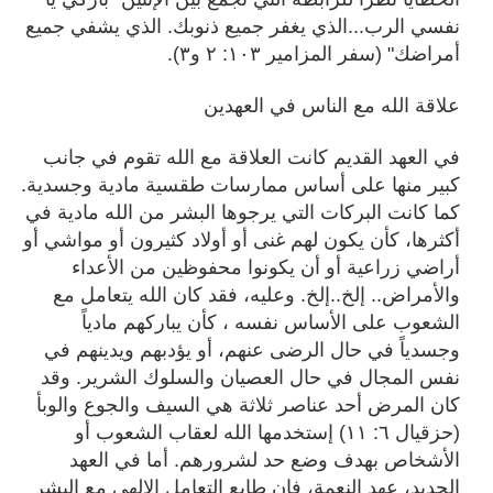
نفسي الرب...الذي يغفر جميع ذنوبك. الذي يشفي جميع
أمراضك" (سفر المزامير ١٠٣: ٢ و٣).
علاقة الله مع الناس في العهدين
في العهد القديم كانت العلاقة مع الله تقوم في جانب
كبير منها على أساس ممارسات طقسية مادية وجسدية.
كما كانت البركات التي يرجوها البشر من الله مادية في
أكثرها، كأن يكون لهم غنى أو أولاد كثيرون أو مواشي أو
أراضي زراعية أو أن يكونوا محفوظين من الأعداء
والأمراض.. إلخ..إلخ. وعليه، فقد كان الله يتعامل مع
الشعوب على الأساس نفسه ، كأن يباركهم مادياً
وجسدياً في حال الرضى عنهم، أو يؤدبهم ويدينهم في
نفس المجال في حال العصيان والسلوك الشرير. وقد
كان المرض أحد عناصر ثلاثة هي السيف والجوع والوبأ
(حزقيال ٦: ١١) إستخدمها الله لعقاب الشعوب أو
الأشخاص بهدف وضع حد لشرورهم. أما في العهد
الجديد، عهد النعمة، فإن طابع التعامل الإلهي مع البشر