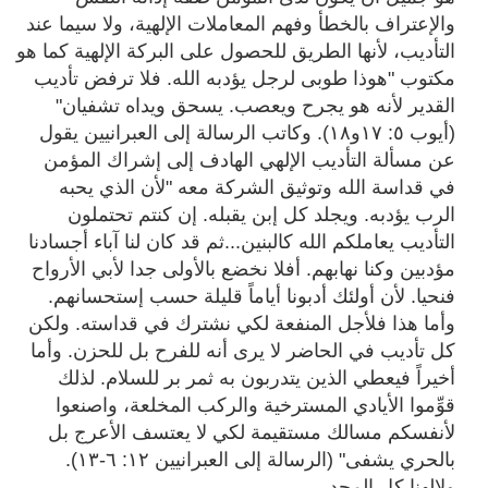
والإعتراف بالخطأ وفهم المعاملات الإلهية، ولا سيما عند
التأديب، لأنها الطريق للحصول على البركة الإلهية كما هو
مكتوب "هوذا طوبى لرجل يؤدبه الله. فلا ترفض تأديب
القدير لأنه هو يجرح ويعصب. يسحق ويداه تشفيان"
(أيوب ٥: ١٧و١٨). وكاتب الرسالة إلى العبرانيين يقول
عن مسألة التأديب الإلهي الهادف إلى إشراك المؤمن
في قداسة الله وتوثيق الشركة معه "لأن الذي يحبه
الرب يؤدبه. ويجلد كل إبن يقبله. إن كنتم تحتملون
التأديب يعاملكم الله كالبنين...ثم قد كان لنا آباء أجسادنا
مؤدبين وكنا نهابهم. أفلا نخضع بالأولى جدا لأبي الأرواح
فنحيا. لأن أولئك أدبونا أياماً قليلة حسب إستحسانهم.
وأما هذا فلأجل المنفعة لكي نشترك في قداسته. ولكن
كل تأديب في الحاضر لا يرى أنه للفرح بل للحزن. وأما
أخيراً فيعطي الذين يتدربون به ثمر بر للسلام. لذلك
قوِّموا الأيادي المسترخية والركب المخلعة، واصنعوا
لأنفسكم مسالك مستقيمة لكي لا يعتسف الأعرج بل
بالحري يشفى" (الرسالة إلى العبرانيين ١٢: ٦-١٣).
ولإلهنا كل المجد.