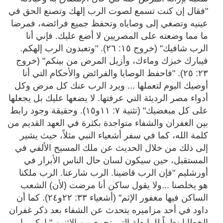
"فقال إن كنت تسمع لصوت الرب إلهك وتصنع الحق في
عينيه وتصغي إلى وصاياه وتحفظ جميع فرائضه، فمرضا
ما مما وضعته على المصريين لا أضع عليك. فإني أنا
الرب شافيك" (خروج ١٥: ٢٦). "وتعبدون الرب إلهكم.
فيبارك خبزك وماءك، وأزيل المرض من بينكم"
(
خروج
٢٣: ٢٥).
"فاحفظ الوصايا والفرائض والأحكام التي أنا
أوصيك اليوم لتعملها ... ويرد الرب عنك كل مرض وكل
أدواء مصر الرديئة التي عرفتها. لا يضعها عليك بل يجعلها
على كل مبغضيك" (تثنية ٧: ١١و١٥). وحقيقة وجود رابط
بين الغفران والشفاء متواجدة بكثرة في العهد القديم من
كلمة الله، كما في سفر أشعياء النبي مثلاً، حيث يشير
إلى ذلك من خلال الحديث عن ملك المسيح الألفي في
المستقبل، حين سيكون لسان حال الناس الأبرار في
أورشليم "فإن الرب قاضينا. الرب شارعنا. الرب ملكنا
هو يخلصنا ...ولا يقول ساكن أنا مرضت (لأن) الشعب
الساكن فيها مغفور الإثم" (أشعياء ٣٣: ٢٢و٢٤). كما أن
داود في أحد مزاميره يتحدث عن الشفاء بعد ذكر غفران
الخطايا نظراً للرابطة التي تجمع بين الإثنين "باركي يا