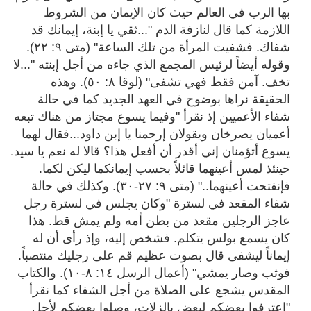
بها الرب في العالم حيث كان الإيمان من الشروط
اللازمة كما قال لنازفة الدم "...ثقي يا إبنة، إيمانك قد
شفاك. فشفيت المرأة من تلك الساعة" (متى ٩: ٢٢).
وقوله أيضاً لرئيس المجمع الذي جاءه من أجل إبنته "...لا
تخف. آمن فقط فهي تشفى" (لوقا ٨: ٥٠). وهذه
الحقيقة نراها بوضوح في العهد الجديد كما في حالة
شفاء الأعميين إذ نقرأ "وفيما يسوع مجتاز من هناك تبعه
أعميان يصرخان ويقولان إرحمنا يا إبن داود...فقال لهما
يسوع أتؤمنان إني أقدر أن أفعل هذا؟ قالا له نعم يا سيد.
حينئذ لمس أعينهما قائلاً بحسب إيمانكما ليكن لكما.
فإنفتحت أعينهما.."
(متى ٩: ٢٧-٣٠).
وكذلك في حالة
شفاء المقعد في لسترة "وكان يجلس في لسترة رجل
عاجز الرجلين مقعد من بطن أمه ولم يمش قط. هذا
كان يسمع بولس يتكلم. فشخص إليه، وإذ رأى أن له
إيماناً ليشفى قال بصوت عظيم قم على رجليك منتصباً.
فوثب وصار يمشي" (أعمال الرسل ١٤: ٨-١٠). والكتاب
المقدس يشجع على الصلاة من أجل الشفاء كما نقرأ
"إعترفوا بعضكم لبعض بالزلات، وصلوا بعضكم لأجل