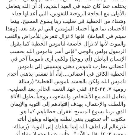
يختلف عما كان عليه في العهد القديم، إذ أن الله يتعامل
بالأولى مع الحاجة الروحية للنفوس، التي أعد لها فداء
وشفاء من الخطية في صليب ربنا يسوع المسيح، بينما
الأجساد، بما فيها أجساد المؤمنين التي لم تفد بعد، (وهذا
سيتم في القيامة)، فإنها لا تزال تتعرض للأمراض والتعب
والموت لأنها لا تزال خاضعة لناموس الخطية كما يقول
الرسول بولس بالوحي "فإني أسر بناموس الله بحسب
الإنسان الباطن (أي روحياً) ولكني أرى ناموساً آخر في
أعضائي يحارب ناموس ذهني ويسبيني إلى ناموس
الخطية الكائن في أعضائي…إذاً، أنا نفسي بذهني أخدم
ناموس الله ولكن بالجسد ناموس الخطية" (رسالة
رومية ٧: ٢٢-٢٥). ففي عهد النعمة الحالي بعد الصليب،
يتعامل الله مع الأشخاص والشعوب روحياً بطول الأناة
واللطف والإحتمال، بهدف إقتيادهم إلى التوبة والإيمان
الذي بربنا يسوع المسيح لغفران خطاياهم كما هو
مكتوب "أم تستهين بغنى لطفه وإمهاله وطول أناته
غيرعالم أن لطف الله إنما يقتادك إلى التوبة"
(
رسالة
رومية ٢: ٤).
فالله الآن "...يتأنى علينا وهو لا يشاء أن