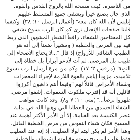
من الناصرة، كيف مسحه الله بالروح القدس والقوة،
الذي جال يصنع خيراً ويشفي جميع المتسلط عليهم
إبليس لأن الله كان معه" (أعمال الرسل ١٠: ٣٨). وكيفما
قلبنا صفحات الإنجيل نرى كم كان الرب يسوع يشفي
كل المحتاجين للشفاء، رافعاً الشعار المشهور الذي ربط
فيه بين المرض والخطية ( ومشيراً ضمناً إلى أنه هو
الطبيب الشافي للأرواح) إذ قال "...لا يحتاج الأصحاء إلى
طبيب بل المرضى. لم آت لأدعو أبراراً بل خطاة إلى
التوبة" (مرقس ٢: ١٧). وكم من مرة أرسل الرب يسوع
تلاميذه، مزوداً إياهم بالقوة اللازمة لإجراء المعجزات
وشفاء الأمراض قائلاً لهم "وفيما أنتم ذاهبون أكرزوا
قائلين أنه قد إقترب ملكوت السموات. إشفوا مرضى.
طهروا برصاً..." (متى ١٠: ٧ و٨). وقد كانت مواهب
الشفاء الجسدي من العطايا التي وهبها الله في بداية
عصر الكنيسة بعد القيامة. إلا أن الأمر الأكثر أهمية عند
المسيح فكان شفاء النفوس من مرض الخطية القاتل.
وهذا الأمر لم يكن ليتم لولا الصليب. إذ إنه عند الصليب
فقط غلب المسيح بموته وقيامته الشيطان والخطية،