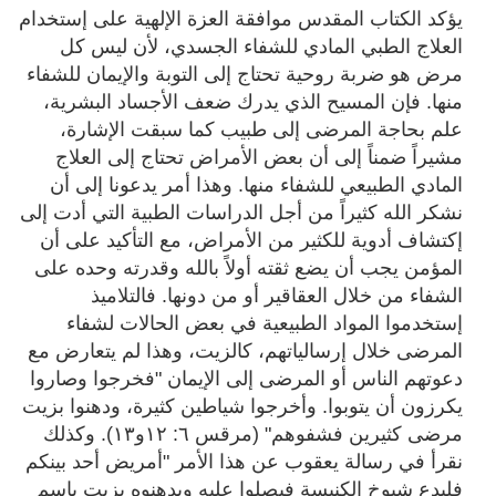
يؤكد الكتاب المقدس موافقة العزة الإلهية على إستخدام
العلاج الطبي المادي للشفاء الجسدي، لأن ليس كل
مرض هو ضربة روحية تحتاج إلى التوبة والإيمان للشفاء
منها. فإن المسيح الذي يدرك ضعف الأجساد البشرية،
علم بحاجة المرضى إلى طبيب كما سبقت الإشارة،
مشيراً ضمناً إلى أن بعض الأمراض تحتاج إلى العلاج
المادي الطبيعي للشفاء منها. وهذا أمر يدعونا إلى أن
نشكر الله كثيراً من أجل الدراسات الطبية التي أدت إلى
إكتشاف أدوية للكثير من الأمراض، مع التأكيد على أن
المؤمن يجب أن يضع ثقته أولاً بالله وقدرته وحده على
الشفاء من خلال العقاقير أو من دونها. فالتلاميذ
إستخدموا المواد الطبيعية في بعض الحالات لشفاء
المرضى خلال إرسالياتهم، كالزيت، وهذا لم يتعارض مع
دعوتهم الناس أو المرضى إلى الإيمان "فخرجوا وصاروا
يكرزون أن يتوبوا. وأخرجوا شياطين كثيرة، ودهنوا بزيت
مرضى كثيرين فشفوهم" (مرقس ٦: ١٢و١٣). وكذلك
نقرأ في رسالة يعقوب عن هذا الأمر "أمريض أحد بينكم
فليدع شيوخ الكنيسة فيصلوا عليه ويدهنوه بزيت بإسم