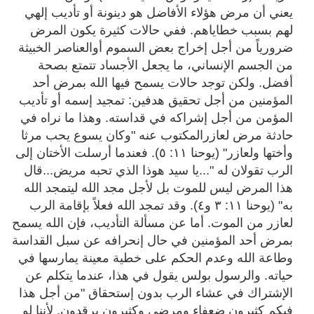
يعني أن مرض هؤلاء الأفاضل هو دينونة أو تأديب إلهي
لهم بسبب خطاياهم. ففي حالات كثيرة يكون المرض
ضرورياً من أجل إخراج بعض السموم أوالعناصر الخبيثة
من الجسم الإنساني، ما يجعل الأجساد تتمتع بصحة
أفضل. ولكن توجد حالات يسمح فيها الله بمرض أحد
المؤمنين من أجل تحقيق هدفين: تمجيد إسمه أو تأديب
المؤمن من أجل إشراكه في قداسته. وهذا ما نراه في
حادثة مرض لعازرالمكتوب عنه "وكان يسوع يحب مرثا
وأختها ولعازر" (يوحنا ١١: ٥). فعندما أرسلت الأختان إلى
الرب تقولان له "...يا سيد هوذا الذي تحبه مريض...قال
هذا المرض ليس للموت بل لأجل مجد الله ليتمجد الله
به"
(يوحنا ١١: ٣ و٤).
وقد تمجد الله فعلاً بإقامة الرب
لعازر من الموت. أما عن مسألة التأديب، فإن الله يسمح
بمرض أحد المؤمنين في حال إنحرافه عن سبل القداسة
وطاعة الله وعدم الحكم على خطية معينة يمارسها في
حياته. والرسول بولس يقول في هذا، عندما يتكلم عن
الإشتراك في عشاء الرب بدون إستحقاق "من أجل هذا
فيكم كثيرون ضعفاء ومرضى وكثيرون يرقدون. لأننا لو