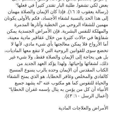
بعض لكي تشفوا. طلبة البار تقتدر كثيراً في فعلها"
(رسالة يعقوب ٥: ١٦). فإذا كان الإيمان والصلاة مهمان
إلى هذا الحد بالنسبة لشفاء الأجساد، فكم بالأولى يكونان
مهمين للشفاء الروحي من الخطية وآثارها المدمرة
والمهلكة للنفس البشرية. فإن الأمراض الجسدية يمكن
شفاؤها في حالات كثيرة من خلال عقاقير مادية معينة،
أما الأرواح فلا يمكن معالجتها بأي شيء مادي، لأنها لا
تخضع سوى للقوانين الروحية التي لا تنفع معها الماديات،
بل هي بحاجة إلى الإيمان والصلاة فقط، ولا شيء غير
ذلك، لشفائها وإحيائها. ولهذا يؤكد العهد الجديد من
الكتاب المقدس أن الإيمان وحده بالرب يسوع المسيح
كالفادي والمخلص وغافر الخطايا، هو الذي يمنح الشفاء
والحياة للنفوس كما هو مكتوب عنه "له يشهد جميع
الأنبياء أن كل من يؤمن به ينال بإسمه غفران الخطايا"
(أعمال الرسل ١٠: ٤٣).
الأمراض والعلاجات المادية