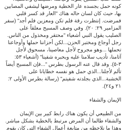
كونه حمل بجسده عار الخطية ومرضها ليشفي المصابين
بها، حيث كان لسان حاله هناك "العار قد كسر قلبي
فمرضت. إنتظرت رقة فلم تكن ومعزين فلم أجد"
(سفر
المزامير ٢٩: ٢٠).
وفي وصف المسيح معلقاً على
الصليب يقول النبي أشعياء "محتقر ومخذول من الناس.
رجل أوجاع ومختبر الحزن...لكن أحزاننا حملها وأوجاعنا
تحملها ...وهو مجروح لأجل معاصينا، مسحوق لأجل
آثامنا، تأديب سلامنا عليه وبحبره شفينا" (أشعياء ٥٣:
٣-٥). وقد قال عنه الرسول بطرس "...فإن المسيح أيضاً
تألم لأجلنا...الذي حمل هو نفسه خطايانا على
الخشبة...الذي بجلدته شفيتم"
(
رسالة
بطرس الأولى ٢:
٢١ و٢٤).
الإيمان والشفاء
من الطبيعي أن يكون هناك رابط كبير بين الإيمان
والشفاء طالما أن المرض مرتبط بالخطية بشكل مباشر.
وهذا ما نلاحظه من متابعة أعمال الشفاء التي كان يقوم