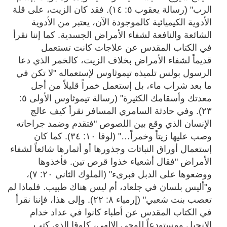
الرب" (رسالة يعقوب ٥: ١٤). فقد كان الزيت، على قلة
الأدوية الكيميائية كالموجودة الآن، يعتبر من الأدوية
الشائعة والنافعة لشفاء الأمراض الجسدية. كما إننا نقرأ
في الكتاب المقدس عن علاجات كانت تستعمل
قديماً لشفاء الأمراض بخلاف الزيت، كالخمر الذي دعا
الرسول بولس تلميذه تيموثاوس لإستعماله "لا تكن في
ما بعد شراب ماء، بل إستعمل خمراً قليلاً من أجل
معدتك وأسقامك الكثيرة"
(رسالة
تيموثاوس الأولى ٥:
٢٣). وفي حادثة السامري المسافر نقرأ كيف عالج
الإنسان الذي وقع بين اللصوص "فتقدم وضمد جراحاته
وصب عليها زيتاً وخمراً…" (لوقا ١٠: ٣٤). كما كان
إستعمال أوراق النباتات وجذورها أو أثمارها شائعاً لشفاء
الأمراض "فقال أشعياء خذوا قرص تين. فأخذوها
ووضعوها على الدبل فبرىء" (الملوك الثاني ٢٠: ٧)،
و"أليس بلسان في جلعاد، أم ليس هناك طبيب. فلماذا لم
تعصب بنت شعبي" (إرمياء ٨: ٢٢). وإلى هذا، فإننا نقرأ
في الكتاب المقدس عن أطباء كانوا في عداد خدام
الإنجيل ومستودعاً للوحي الإلهي، كلوقا الذي كتب