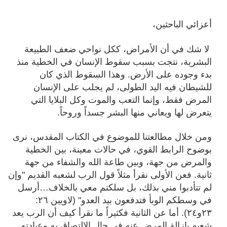
أعزائي الباحثين،
لا شك في أن الأمراض، ككل نواحي ضعف الطبيعة
البشرية، نتجت بسبب سقوط الإنسان في الخطية منذ
بدء وجوده على الأرض. وهذا السقوط الذي كان
للشيطان فيه اليد الطولى، لم يجلب على الإنسان
المرض فقط، وإنما التعب والموت وكل البلايا التي
يتعرض لها ويعاني منها البشر جسداً وروحاً.
ومن خلال مطالعتنا للموضوع في الكتاب المقدس، نرى
بوضوح الرابط القوي، في حالات معينة، بين الخطية
والمرض من جهة، وبين طاعة الله والشفاء من جهة
ثانية. فعن الأولى نقرأ مثلاً قول الرب لشعبه القديم "وإن
لم تتأدبوا مني بذلك، بل سلكتم معي بالخلاف…أرسل
في وسطكم الوبأ فتدفعون بيد العدو" (لاويين ٢٦:
٢٣و٢٤). أما عن الثانية فكثيراً ما نقرأ كيف أن الرب يعد
شعبه بإزالة المرض عنه في حال الإلتصاق به وعبادته