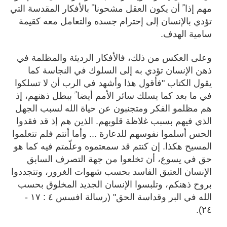
مهم إذا ً أن يكون العقل مشحونا ً بالأفكار المقدسة التي
تؤدي بالإنسان إلى إحترام جسده والتعامل معه كقيمة
سامية الهدف.
وعلى العكس من ذلك، فالأفكار الرديئة والمظلمة في
ذهن الإنسان تؤدي به إلى السلوك في النجاسة كما
يقول الكتاب "فأقول هذا وأشهد في الرب أن لا تسلكوا
في ما بعد كما يسلك سائر الأمم أيضا ً ببطل ذهنهم، إذ
هم مظلمو الفكر ومتجنبون عن حياة الله لسبب الجهل
الذي فيهم بسبب غلاظة قلوبهم. الذين هم إذ قد فقدوا
الحس أسلموا نفوسهم للدعارة ... وأما أنتم فلم تتعلموا
المسيح هكذا. إن كنتم قد سمعتموه وعلّمتم فيه كما هو
حق في يسوع، أن تخلعوا من جهة التصرف السابق
الإنسان العتيق الفاسد بحسب شهوات الغرور، وتتجددوا
بروح ذهنكم، وتلبسوا الإنسان الجديد المخلوق بحسب
الله في البر وقداسة الحق" (رسالة افسس ٤ : ١٧ -
٢٤).