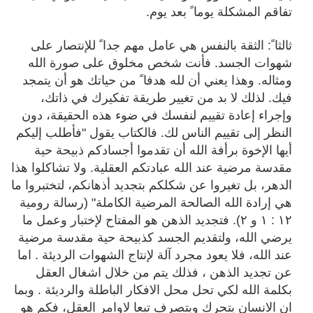
تفاقم المشكلة يوما ً بعد يوم.
ثالثا ً: الثقة بالنفس هي عامل مهم جدا ً للإنتصار على
شهوات الجسد. فأنت شخص مخلوق على صورة الله
ومثاله. وهذا يعني أن لله هدفا ً من حياتك هو أن يتمجد
فيك. لذلك لا بد من تغيير طريقة تفكيرك في ذاتك،
وإجراء إعادة تقييم لنفسك في ضوء هذه الحقيقة، دون
النظر إلى تقييم الناس لك. فالكتاب يقول "فأطلب إليكم
أيها الإخوة برأفة الله أن تقدموا أجسادكم ذبيحة حية
مقدسة مرضية عند الله عبادتكم العقلية. ولا تشاكلوا هذا
الدهر، بل تغيروا عن شكلكم بتجديد أذهانكم، لتختبروا ما
هي إرادة الله الصالحة المرضية الكاملة" (رسالة رومية
١٢ : ١ و ٢). فتجديد الذهن هو المفتاح لإختبار وعمل ما
يرضي الله، ولتقديم الجسد كذبيحة حية مقدسة مرضية
عند الله، فلا يعود مجرد آلة لإنتاج الشهوات الرديئة . اما
عن تجديد الذهن ، فذلك يتم من خلال اشغال العقل
بكلمة الله لكي تحل محل الافكار الباطلة والرديئة . وبما
ان الانسان يتحرك ويتصرف تبعا لاوامر العقل، فكم هو