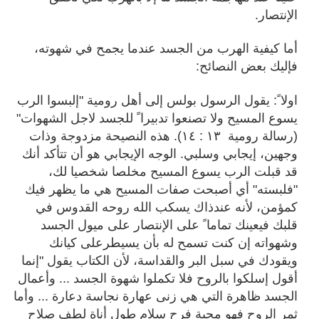
الإنتصار.
أما كيفية الهرب من الجسد عندما يجمح في شهوته،
فإليك بعض النصائح:
اولا ً: يقول الرسول بولس إلى أهل رومية "إلبسوا الرب
يسوع المسيح ولا تصنعوا تدبيرا ً للجسد لاجل الشهوات"
(رسالة رومية ١٣ : ١٤). هذه النصيحة مزدوجة وذات
وجهين، إيجابي وسلبي. الوجه الإيجابي هو أن تتأكد أنك
قد قبلت الرب يسوع المسيح مخلصا شخصيا لك،
"فلبسته" أي أصبحت صفات المسيح هي ما يظهر فيك
كمؤمن، لأنه عندذاك يسكب الله روحه القدوس في
قلبك فيعينك تماما ً على الإنتصار على ميول الجسد
وشهواته إن كنت تسمح له بأن يسيطرعلى كيانك
ويقودك في سبل البر والقداسة، لأن الكتاب يقول "إنما
أقول إسلكوا بالروح فلا تكملوا شهوة الجسد ... وأعمال
الجسد ظاهرة التي هي زنى عهارة نجاسة دعارة ... وأما
ثمر الروح فهو محبة فرح سلام طول أناة لطف صلاح