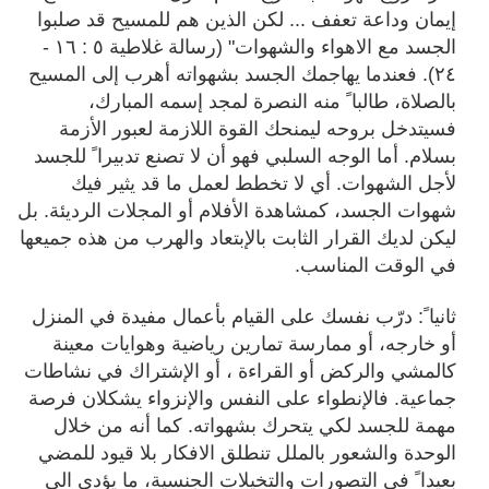
إيمان وداعة تعفف ... لكن الذين هم للمسيح قد صلبوا
الجسد مع الاهواء والشهوات" (رسالة غلاطية ٥ : ١٦ -
٢٤). فعندما يهاجمك الجسد بشهواته أهرب إلى المسيح
بالصلاة، طالبا ً منه النصرة لمجد إسمه المبارك،
فسيتدخل بروحه ليمنحك القوة اللازمة لعبور الأزمة
بسلام. أما الوجه السلبي فهو أن لا تصنع تدبيرا ً للجسد
لأجل الشهوات. أي لا تخطط لعمل ما قد يثير فيك
شهوات الجسد، كمشاهدة الأفلام أو المجلات الرديئة. بل
ليكن لديك القرار الثابت بالإبتعاد والهرب من هذه جميعها
في الوقت المناسب.
ثانيا ً: درّب نفسك على القيام بأعمال مفيدة في المنزل
أو خارجه، أو ممارسة تمارين رياضية وهوايات معينة
كالمشي والركض أو القراءة ، أو الإشتراك في نشاطات
جماعية. فالإنطواء على النفس والإنزواء يشكلان فرصة
مهمة للجسد لكي يتحرك بشهواته. كما أنه من خلال
الوحدة والشعور بالملل تنطلق الافكار بلا قيود للمضي
بعيدا ً في التصورات والتخيلات الجنسية، ما يؤدي الى