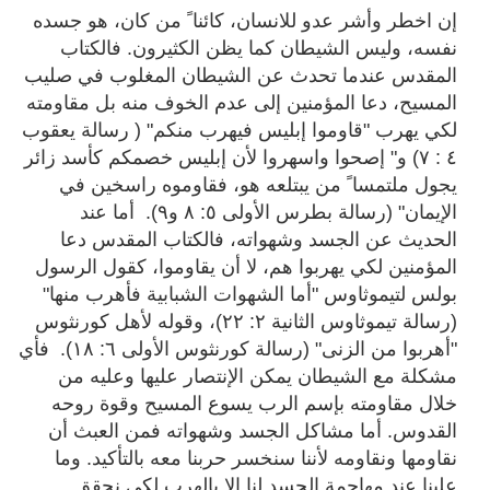
إن اخطر وأشر عدو للانسان، كائنا ً من كان، هو جسده
نفسه، وليس الشيطان كما يظن الكثيرون. فالكتاب
المقدس عندما تحدث عن الشيطان المغلوب في صليب
المسيح، دعا المؤمنين إلى عدم الخوف منه بل مقاومته
لكي يهرب "قاوموا إبليس فيهرب منكم" ( رسالة يعقوب
٤ : ٧) و" إصحوا واسهروا لأن إبليس خصمكم كأسد زائر
يجول ملتمسا ً من يبتلعه هو، فقاوموه راسخين في
الإيمان" (رسالة بطرس الأولى ٥: ٨ و٩). أما عند
الحديث عن الجسد وشهواته، فالكتاب المقدس دعا
المؤمنين لكي يهربوا هم، لا أن يقاوموا، كقول الرسول
بولس لتيموثاوس "أما الشهوات الشبابية فأهرب منها"
(رسالة تيموثاوس الثانية ٢: ٢٢)، وقوله لأهل كورنثوس
"أهربوا من الزنى" (رسالة كورنثوس الأولى ٦: ١٨). فأي
مشكلة مع الشيطان يمكن الإنتصار عليها وعليه من
خلال مقاومته بإسم الرب يسوع المسيح وقوة روحه
القدوس. أما مشاكل الجسد وشهواته فمن العبث أن
نقاومها ونقاومه لأننا سنخسر حربنا معه بالتأكيد. وما
علينا عند مهاجمة الجسد لنا إلا بالهرب لكي نحقق