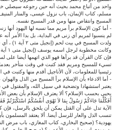
واحد من أتباع محمد بحيث أنه حين رجوعه سيصلي خل
المسيح وانتقاص منها ومن قدر المسيح نفسه.
- أما كون الإسلام برأ مريم مما نسبه لها اليهود أنها ز
لم ينسبوا لمريم أي زنى في البداية، بل بدا الأمر أن
ولدت المسيح 
فإن كان القرآن قد برأها فهو الذي اتهمها أيضا على لسان
تسيء للمسيح ومريم فقد كتبت في وقت متأخر بعدما 
رئيسيا للمعلومات، لأن الأناجيل أقدم منها وكتبت في ال
- أما الادعاء بأن الإسلام برأ المسيح من الذل والهوان 
يعتبر استشهادا وتضحية في سبيل الله، والمقتول في سبيل
يحيى بحسب الإسلام؟ ألا يعترف الإسلام بأن بعض الأنبي
الآية تدل على أن القتل يمكن أن يلحق بالرسل، فإن كا
تنسب الذل والعار للرسل أيضا. ألا يعتقد المسلمون 
يهودية؟ (صحيح البخاري، كتاب المغازي، باب مرض النب
يد يهودي اسمه لبيد بن الأعصم؟ (صحيح البخاري، كتاب