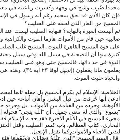
محمدا ضُرب وشج في وجهه وكسرت رباعيته في معركة
فإن كان الأذى قد لحق بمحمد رغم أنه رسول في الإس
المسيح من العار الذي لحقه على الصليب؟
ثم أليست العبرة بالنهاية؟ فنهاية الصليب ليست عند ا
صالبيه حين قام من الأموات هازما الموت والكراهية وا
على قوة المسيح القاهرة للموت. المسيح غلب الصلب ب
كثيرة منها أن التضحية في سبيل الله وفي سبيل محبة 
القوة في حد ذاتها، فالمسيح حتى وهو على الصليب سامح ص
يعلمون ماذا يفعلون (
والحياة غلبت الموت.
الخلاصة: الإسلام لم يكرم المسيح بل جعله تابعا لمح
ادعى أنها حُرفت من قبل البشر، وأهان أتباعه حين 
الألوهية، وجرده من القيامة من الأموات، بل وجرده ح
"يسوع" والذي له معنى جميل، أن "الله ينجي" فحوله 
مجيء المسيح في الأيام الأخيرة فقد جعله الإسلام ف
البخاري، كتاب المظالم، باب كسر الصليب وقتل الخنزي
ليدين الأحياء والأموات كما يقول الإنجيل.