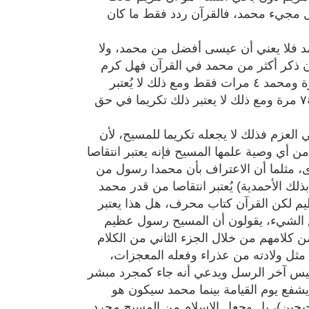
 مجيء محمد، فالقرآن ردد فقط ما كان
من ذكر محمد فلا يعني أن عيسى أفضل من محمد، ولا
يطان ذكر أكثر من محمد في القرآن فهل كرم
القرآن الشيطان أكثر من محمد؟ الشيطان ذكر ٦٣ مرة ومحمد ٤ مرات فقط ومع ذلك لا يُعتبر
الشيطان أفضل من محمد في القرآن. وفرعون ذكر ٧٤ مرة ومع ذلك لا يعتبر ذلك تكريما في حق
العزم فذلك لا يجعله تكريما للمسيح، لأن
من أي وصية علمها المسيح فإنه يعتبر انتقاصا
ى، مثلما أن الاعتراف بأن محمدا رسول من
بذلك الأحمدية) يُعتبر انتقاصا من قدر محمد
م لكن القرآن كتاب محرف، هل هذا يعتبر
 الشيء، يقولون أن المسيح رسول عظيم
من كلامهم من خلال الجزء الثاني من الكلام
مثل ولادته من عذراء وفعله المعجزات،
ليس آخر الرسل ويدعي أنه جاء كمجرد مبشر
 اسمه أحمد (الصف ٦)، وأنه لن يشفع يوم القيامة بينما محمد سيكون هو
يحين)، بل وجعل الإسلام من المسيح مجرد