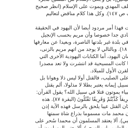
ف المهدي ويموت على الإسلام (انظر صحيح
مسلم، كتاب الإيمان، باب نزول عيسى، والمنار المنيف ص ١٤٧). وكل هذا كلام مناقض لتعاليم
نت فهذا أمر مردود أيضا لأن اليهود في الحقيقة
ه عادي جدا خصوصا وأن مريم بحسب الإنجيل
في بيت لحم (إنجيل متى ٢ آية ١) ، أي في بلدة غير بلدتها الناصرة، وبعيدا عن معارفها
وكانت مخطوبة لرجل اسمه يوسف (إنجيل متى ١ آية ١٨). وبالتالي لا يوجد من اتهم مريم بالزنى،
 اليهود، أما الكتابات اليهودية الأخرى التي
كانت المسيحية قد انتشرت ولا تعد مصدرا
قرن الأول للميلاد.
على الصليب، فالقتل أولا ليس ذلا وهوانا بل
 إيمانه يعتبر بطلا لا مذلولا، ألم يقتل
اء يموتون قتلا في سبيل الله؟ يقول القرآن:
أَفَكُلَّمَا جَاءَكُمْ رَسُولٌ بِمَا لاَ تَهْوَى أَنفُسُكُمُ اسْتَكْبَرْتُمْ فَفَرِيقاً كَذَّبْتُمْ وَفَرِيقًا تَقْتُلُونَ (البقرة ٨٧). هذه
ن القتل عيبا يلحق بالرسل فهذه الآية إذن
بأن محمد مات مسموما بذراع شاة سمتها
ي). ألا يعتقد المسلمون أن محمدا سُحر على
 الطب، باب السحر). ألا يعتبر المسلمون أن