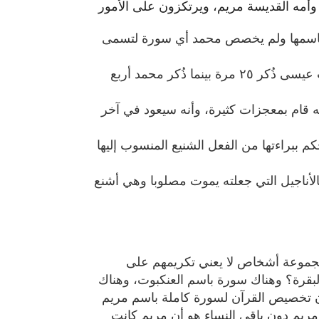
وأمه القديسة مريم، ويرتكزون على الأمور
باسمها ولم يخصص محمد أي سورة لتسمى
- أن عيسى ذُكر في القرآن أكثر مما ذُكر محمد، بحيث عيسى ذُكر ٢٥ مرة بينما ذُكر محمد أربع
نه قام بمعجزات كثيرة، وأنه سيعود في آخر
م ببراءتها من الفعل الشنيع المنسوب إليها
بالأناجيل التي جعلته يموت مصلوبا وهي أشنع
جموعة أشخاص لا يعني تكريمهم على
لبقرة؟ وهناك سورة باسم العنكبوت، وهناك
إن تخصيص القرآن لسورة كاملة باسم مريم
ريم دون باقي النساء هو أن مريم كانت