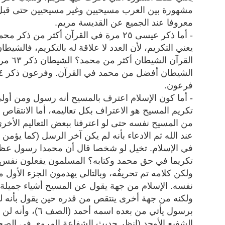
مشهورة بين العرب مسيحيين وغير مسيحيين حتى قبل
معروفا عند الجميع عن القديسة مريم.
- أما ذكر عيسى ٢٥ مرة في القرآن أكثر 
يعني التكريم، لأن العدد لا علاقة له بالتكريم، فالش
فرعون.
- أما كون الإسلام اعترف بالمسيح أنه رسول ومن أولي 
تكريم المسيح هو الاعتراف بكل تعاليمه، أما الانتقاص 
من المسيح نفسه حتى لو اعترفنا ببعض التعاليم الأخر
عند الله ثم الادعاء بأنه لم يكن آخر الرسل (كما يؤمن 
في الإسلام. تخيل لو شخصا قال أن محمدا رسول عظي
تكريما في حق محمد وكتابه؟ المسلمون يفعلون نفس
ولكن كلامه تم تحريفُه، وبالتالي يهدمون الجزء الأول 
نفسه. الإسلام من جهة يقول عن المسيح أشياء جميلة 
ولكنه من جهة أخرى ينتقص من قدره حين يقول بأنه 
برسول يأتي من بعده
الشفيع الأوحد (انظر حديث الشفاعة المروي في الصح