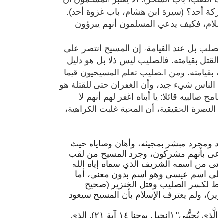
 أحد؟ (سيرة ابن هشام، باب غزوة أحد).
لام، فكيف يدعي المسلمون أنهم يبرؤون
لصلب بل عند القيامة، إن المسيح انتصر على
لقتل بقيامته. فالصليب ليس ذلا بل هو دليل
قيامته. ومن الصليب تعلم المسيحيون قيما
الناس شيء جيد، وأن الغفران حتى للقتلة هو
البيه قائلا: يا أبتاه اغفر لهم أنهم لا
إنجيل لوقا ٢٣ آية ٣٤). وهذه هي النصرة الحقيقية، أن المحبة غلبت الكراهية،
مد ومجرد مبشر بمجيئه، وأهان وصاياه حيث
ادعى بأنهم مشركون، وجرد المسيح من لقب
تى من اسمه الشريف الذي سماه إياه الله
إلى اسم عيسى وهو اسم بدون معنى، أما
قط لكسر الصليب وقتل الخنزير (صحيح
ر)، ولم يعترف الإسلام بأن المسيح سيعود
قال السيد المسيح: "اَلَّذِي عِنْدَهُ وَصَايَايَ وَيَحْفَظُهَا فَهُوَ الَّذِي يُحِبُّنِي" (إنجيل يوحنا ١٤ آية ٢١). الذي